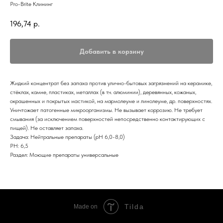
Pro-Brite Клининг
196,74
р.
Добавить в корзину
Жидкий концентрат без запаха против улично-бытовых загрязнений на керамике,
стёклах, камне, пластиках, металлах (в т.ч. алюминии), деревянных, кожаных,
окрашенных и покрытых мастикой, на мармолеуме и линолеуме, др. поверхностях.
Уничтожает патогенные микроорганизмы. Не вызывает коррозию. Не требует
смывания (за исключением поверхностей непосредственно контактирующих с
пищей). Не оставляет запаха.
Задача: Нейтральные препараты (pH 6,0-8,0)
PH: 6,5
Раздел: Моющие препараты универсальные
Tilda
Made on