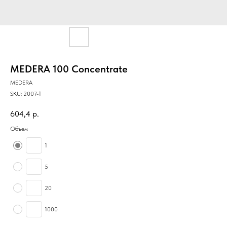
MEDERA 100 Concentrate
MEDERA
SKU:
2007-1
604,4
р.
Объем
1
5
20
1000